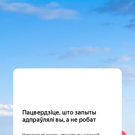
Пацвердзіце, што запыты
адпраўлялі вы, а не робат