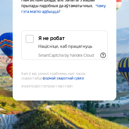
Нам вельмі шкада, але запыты з вашай
прылады падобныя да аўтаматычных.
Чаму
гэта магло адбыцца?
Я не робат
Націсніце, каб працягнуць
SmartCaptcha by Yandex Cloud
Калі ў вас узніклі праблемы, калі ласка,
скарыстайце
формай зваротнай сувязі
9183475580111975049
:
1786111891