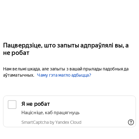
Пацвердзіце, што запыты адпраўлялі вы, а
не робат
Нам вельмі шкада, але запыты з вашай прылады падобныя да
аўтаматычных.
Чаму гэта магло адбыцца?
Я не робат
Націсніце, каб працягнуць
SmartCaptcha by Yandex Cloud