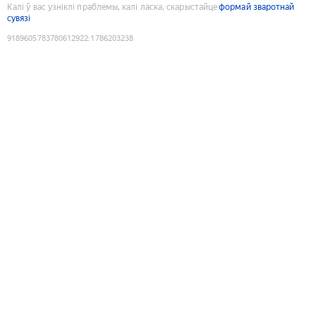
Калі ў вас узніклі праблемы, калі ласка, скарыстайце
формай зваротнай
сувязі
9189605783780612922
:
1786203238