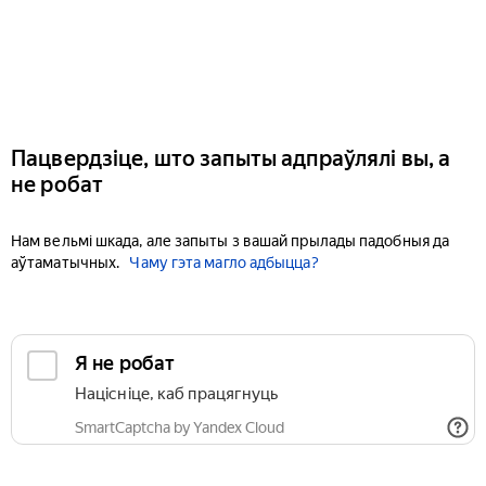
Пацвердзіце, што запыты адпраўлялі вы, а
не робат
Нам вельмі шкада, але запыты з вашай прылады падобныя да
аўтаматычных.
Чаму гэта магло адбыцца?
Я не робат
Націсніце, каб працягнуць
SmartCaptcha by Yandex Cloud