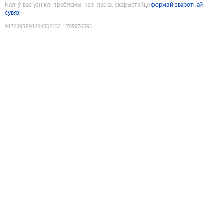
Калі ў вас узніклі праблемы, калі ласка, скарыстайце
формай зваротнай
сувязі
9174395891204502232
:
1785976593