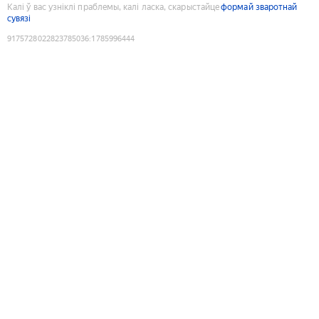
Калі ў вас узніклі праблемы, калі ласка, скарыстайце
формай зваротнай
сувязі
9175728022823785036
:
1785996444