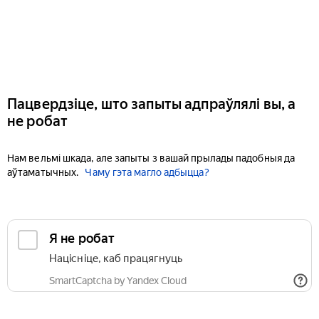
Пацвердзіце, што запыты адпраўлялі вы, а
не робат
Нам вельмі шкада, але запыты з вашай прылады падобныя да
аўтаматычных.
Чаму гэта магло адбыцца?
Я не робат
Націсніце, каб працягнуць
SmartCaptcha by Yandex Cloud