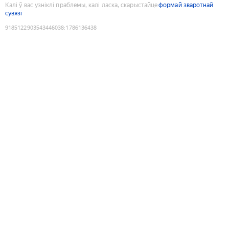
Калі ў вас узніклі праблемы, калі ласка, скарыстайце
формай зваротнай
сувязі
9185122903543446038
:
1786136438