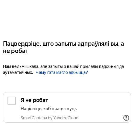
Пацвердзіце, што запыты адпраўлялі вы, а
не робат
Нам вельмі шкада, але запыты з вашай прылады падобныя да
аўтаматычных.
Чаму гэта магло адбыцца?
Я не робат
Націсніце, каб працягнуць
SmartCaptcha by Yandex Cloud