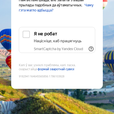
Нам вельмі шкада, але запыты з вашай
прылады падобныя да аўтаматычных.
Чаму
гэта магло адбыцца?
Я не робат
Націсніце, каб працягнуць
SmartCaptcha by Yandex Cloud
Калі ў вас узніклі праблемы, калі ласка,
скарыстайце
формай зваротнай сувязі
9182941164645565856
:
1786103928