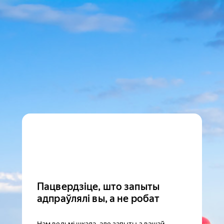
Пацвердзіце, што запыты
адпраўлялі вы, а не робат