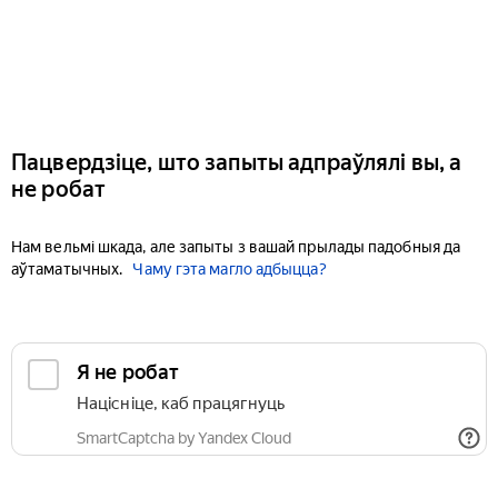
Пацвердзіце, што запыты адпраўлялі вы, а
не робат
Нам вельмі шкада, але запыты з вашай прылады падобныя да
аўтаматычных.
Чаму гэта магло адбыцца?
Я не робат
Націсніце, каб працягнуць
SmartCaptcha by Yandex Cloud