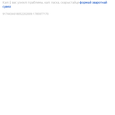
Калі ў вас узніклі праблемы, калі ласка, скарыстайце
формай зваротнай
сувязі
9174434618052202009
:
1785977170