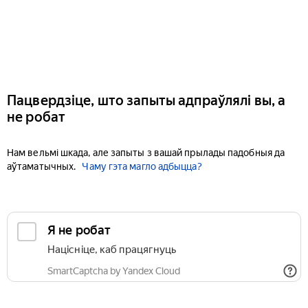
Пацвердзіце, што запыты адпраўлялі вы, а
не робат
Нам вельмі шкада, але запыты з вашай прылады падобныя да
аўтаматычных.
Чаму гэта магло адбыцца?
Я не робат
Націсніце, каб працягнуць
SmartCaptcha by Yandex Cloud