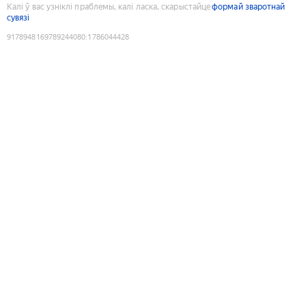
Калі ў вас узніклі праблемы, калі ласка, скарыстайце
формай зваротнай
сувязі
9178948169789244080
:
1786044428