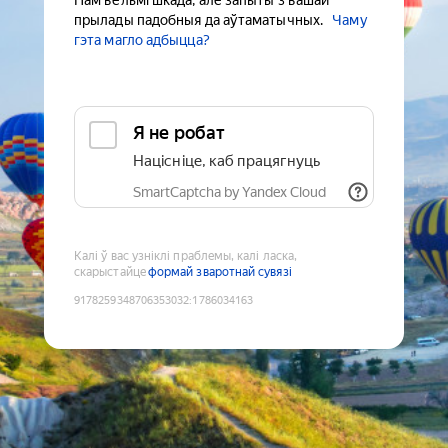
Нам вельмі шкада, але запыты з вашай
прылады падобныя да аўтаматычных.
Чаму
гэта магло адбыцца?
Я не робат
Націсніце, каб працягнуць
SmartCaptcha by Yandex Cloud
Калі ў вас узніклі праблемы, калі ласка,
скарыстайце
формай зваротнай сувязі
9178259348706353032
:
1786034163