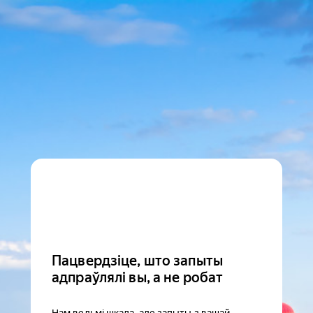
Пацвердзіце, што запыты
адпраўлялі вы, а не робат