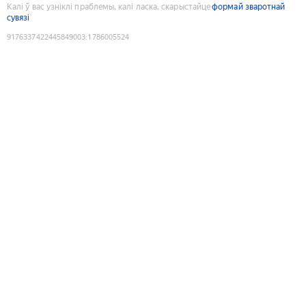
Калі ў вас узніклі праблемы, калі ласка, скарыстайце
формай зваротнай
сувязі
9176337422445849003
:
1786005524