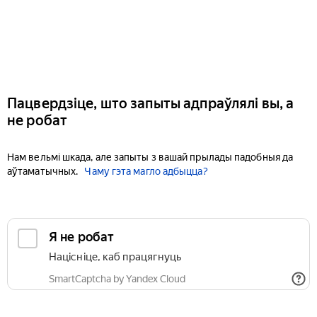
Пацвердзіце, што запыты адпраўлялі вы, а
не робат
Нам вельмі шкада, але запыты з вашай прылады падобныя да
аўтаматычных.
Чаму гэта магло адбыцца?
Я не робат
Націсніце, каб працягнуць
SmartCaptcha by Yandex Cloud