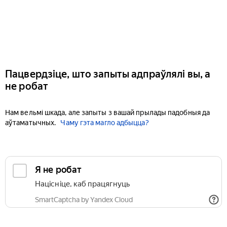
Пацвердзіце, што запыты адпраўлялі вы, а
не робат
Нам вельмі шкада, але запыты з вашай прылады падобныя да
аўтаматычных.
Чаму гэта магло адбыцца?
Я не робат
Націсніце, каб працягнуць
SmartCaptcha by Yandex Cloud