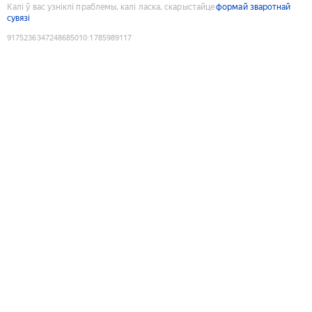
Калі ў вас узніклі праблемы, калі ласка, скарыстайце
формай зваротнай
сувязі
9175236347248685010
:
1785989117