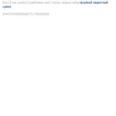
Калі ў вас узніклі праблемы, калі ласка, скарыстайце
формай зваротнай
сувязі
9194775945689346711
:
1786280280