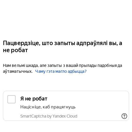
Пацвердзіце, што запыты адпраўлялі вы, а
не робат
Нам вельмі шкада, але запыты з вашай прылады падобныя да
аўтаматычных.
Чаму гэта магло адбыцца?
Я не робат
Націсніце, каб працягнуць
SmartCaptcha by Yandex Cloud