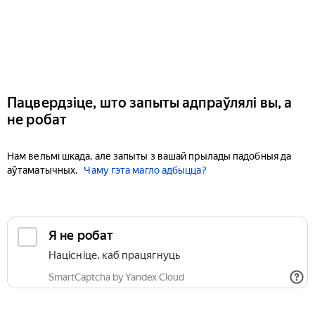
Пацвердзіце, што запыты адпраўлялі вы, а
не робат
Нам вельмі шкада, але запыты з вашай прылады падобныя да
аўтаматычных.
Чаму гэта магло адбыцца?
Я не робат
Націсніце, каб працягнуць
SmartCaptcha by Yandex Cloud