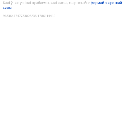
Калі ў вас узніклі праблемы, калі ласка, скарыстайце
формай зваротнай
сувязі
9183644747733026236
:
1786114412