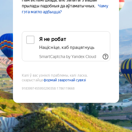
Нам вельмі шкада, але запыты з вашай
прылады падобныя да аўтаматычных.
Чаму
гэта магло адбыцца?
Я не робат
Націсніце, каб працягнуць
SmartCaptcha by Yandex Cloud
Калі ў вас узніклі праблемы, калі ласка,
скарыстайце
формай зваротнай сувязі
9183997455950290358
:
1786119668