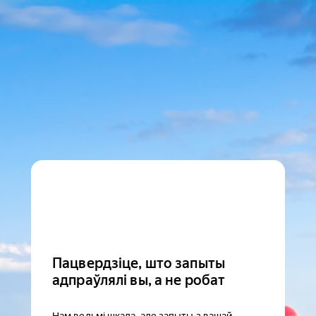
Пацвердзіце, што запыты
адпраўлялі вы, а не робат