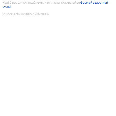
Калі ў вас узніклі праблемы, калі ласка, скарыстайце
формай зваротнай
сувязі
9182295474630228122
:
1786094306