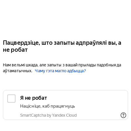
Пацвердзіце, што запыты адпраўлялі вы, а
не робат
Нам вельмі шкада, але запыты з вашай прылады падобныя да
аўтаматычных.
Чаму гэта магло адбыцца?
Я не робат
Націсніце, каб працягнуць
SmartCaptcha by Yandex Cloud