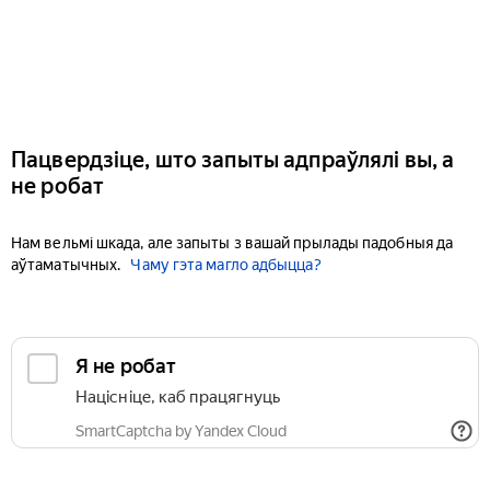
Пацвердзіце, што запыты адпраўлялі вы, а
не робат
Нам вельмі шкада, але запыты з вашай прылады падобныя да
аўтаматычных.
Чаму гэта магло адбыцца?
Я не робат
Націсніце, каб працягнуць
SmartCaptcha by Yandex Cloud