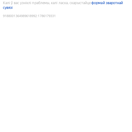
Калі ў вас узніклі праблемы, калі ласка, скарыстайце
формай зваротнай
сувязі
9188001364989618992
:
1786179331