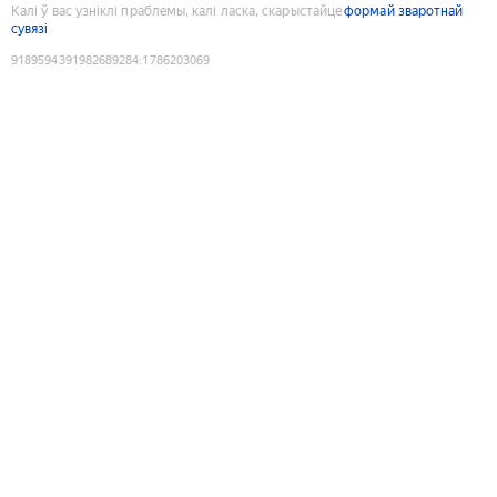
Калі ў вас узніклі праблемы, калі ласка, скарыстайце
формай зваротнай
сувязі
9189594391982689284
:
1786203069