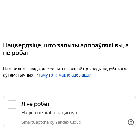
Пацвердзіце, што запыты адпраўлялі вы, а
не робат
Нам вельмі шкада, але запыты з вашай прылады падобныя да
аўтаматычных.
Чаму гэта магло адбыцца?
Я не робат
Націсніце, каб працягнуць
SmartCaptcha by Yandex Cloud