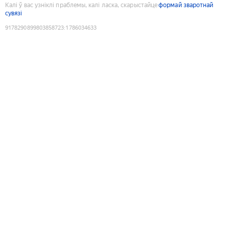
Калі ў вас узніклі праблемы, калі ласка, скарыстайце
формай зваротнай
сувязі
9178290899803858723
:
1786034633