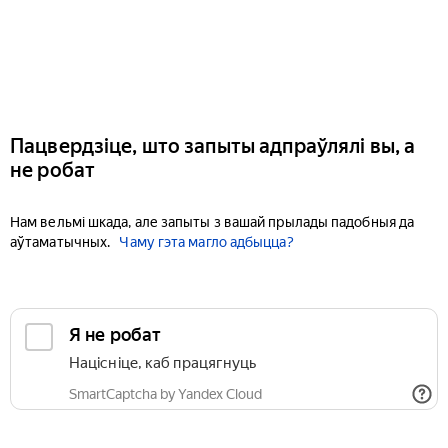
Пацвердзіце, што запыты адпраўлялі вы, а
не робат
Нам вельмі шкада, але запыты з вашай прылады падобныя да
аўтаматычных.
Чаму гэта магло адбыцца?
Я не робат
Націсніце, каб працягнуць
SmartCaptcha by Yandex Cloud