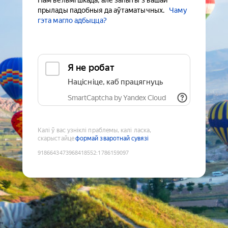
Нам вельмі шкада, але запыты з вашай
прылады падобныя да аўтаматычных.
Чаму
гэта магло адбыцца?
Я не робат
Націсніце, каб працягнуць
SmartCaptcha by Yandex Cloud
Калі ў вас узніклі праблемы, калі ласка,
скарыстайце
формай зваротнай сувязі
9186643473968418552
:
1786159097