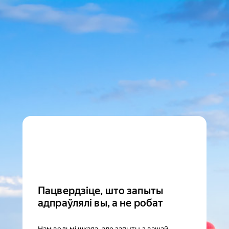
Пацвердзіце, што запыты
адпраўлялі вы, а не робат