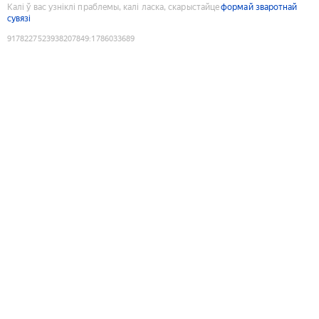
Калі ў вас узніклі праблемы, калі ласка, скарыстайце
формай зваротнай
сувязі
9178227523938207849
:
1786033689