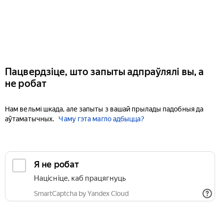
Пацвердзіце, што запыты адпраўлялі вы, а
не робат
Нам вельмі шкада, але запыты з вашай прылады падобныя да
аўтаматычных.
Чаму гэта магло адбыцца?
Я не робат
Націсніце, каб працягнуць
SmartCaptcha by Yandex Cloud