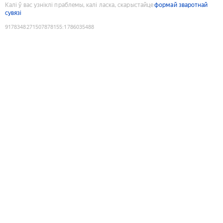
Калі ў вас узніклі праблемы, калі ласка, скарыстайце
формай зваротнай
сувязі
9178348271507878155
:
1786035488