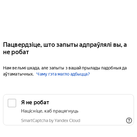
Пацвердзіце, што запыты адпраўлялі вы, а
не робат
Нам вельмі шкада, але запыты з вашай прылады падобныя да
аўтаматычных.
Чаму гэта магло адбыцца?
Я не робат
Націсніце, каб працягнуць
SmartCaptcha by Yandex Cloud