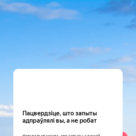
Пацвердзіце, што запыты
адпраўлялі вы, а не робат