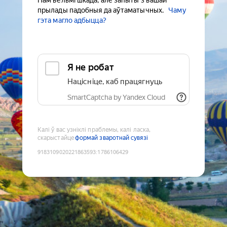
Нам вельмі шкада, але запыты з вашай
прылады падобныя да аўтаматычных.
Чаму
гэта магло адбыцца?
Я не робат
Націсніце, каб працягнуць
SmartCaptcha by Yandex Cloud
Калі ў вас узніклі праблемы, калі ласка,
скарыстайце
формай зваротнай сувязі
9183109020221863593
:
1786106429