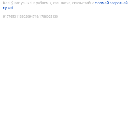
Калі ў вас узніклі праблемы, калі ласка, скарыстайце
формай зваротнай
сувязі
9177653113602094749
:
1786025130