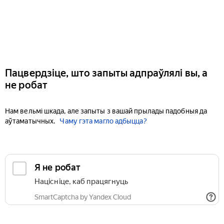
Пацвердзіце, што запыты адпраўлялі вы, а
не робат
Нам вельмі шкада, але запыты з вашай прылады падобныя да
аўтаматычных.
Чаму гэта магло адбыцца?
Я не робат
Націсніце, каб працягнуць
SmartCaptcha by Yandex Cloud