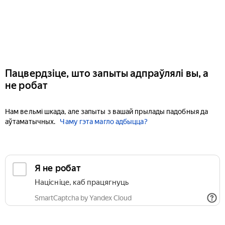
Пацвердзіце, што запыты адпраўлялі вы, а
не робат
Нам вельмі шкада, але запыты з вашай прылады падобныя да
аўтаматычных.
Чаму гэта магло адбыцца?
Я не робат
Націсніце, каб працягнуць
SmartCaptcha by Yandex Cloud