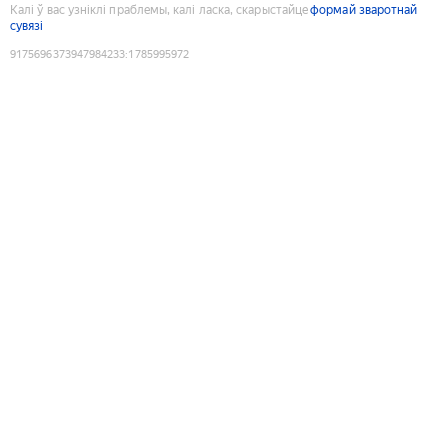
Калі ў вас узніклі праблемы, калі ласка, скарыстайце
формай зваротнай
сувязі
9175696373947984233
:
1785995972