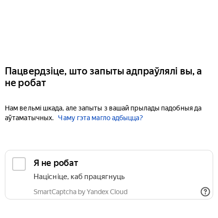
Пацвердзіце, што запыты адпраўлялі вы, а
не робат
Нам вельмі шкада, але запыты з вашай прылады падобныя да
аўтаматычных.
Чаму гэта магло адбыцца?
Я не робат
Націсніце, каб працягнуць
SmartCaptcha by Yandex Cloud