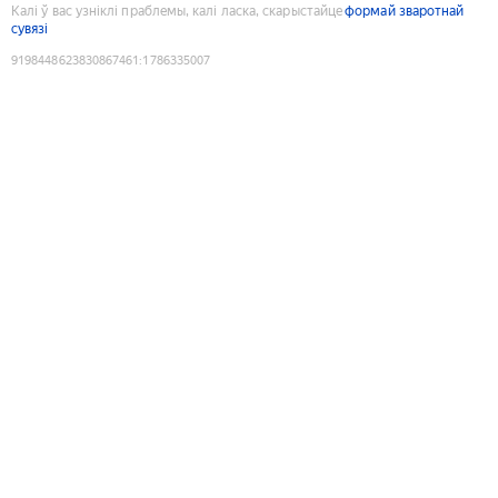
Калі ў вас узніклі праблемы, калі ласка, скарыстайце
формай зваротнай
сувязі
9198448623830867461
:
1786335007