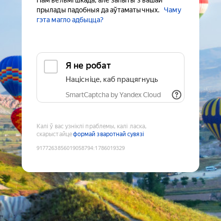
Нам вельмі шкада, але запыты з вашай
прылады падобныя да аўтаматычных.
Чаму
гэта магло адбыцца?
Я не робат
Націсніце, каб працягнуць
SmartCaptcha by Yandex Cloud
Калі ў вас узніклі праблемы, калі ласка,
скарыстайце
формай зваротнай сувязі
9177263856019058794
:
1786019329