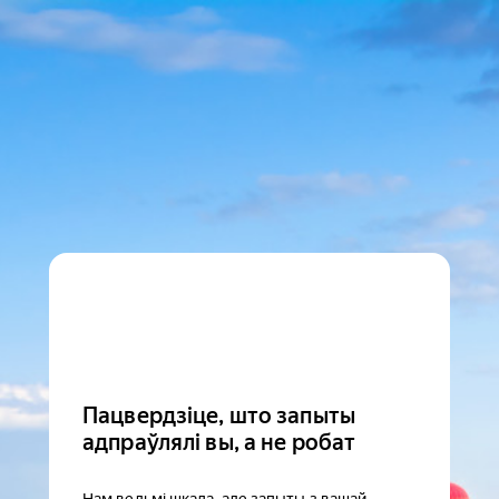
Пацвердзіце, што запыты
адпраўлялі вы, а не робат