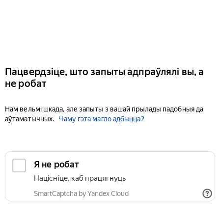
Пацвердзіце, што запыты адпраўлялі вы, а
не робат
Нам вельмі шкада, але запыты з вашай прылады падобныя да
аўтаматычных.
Чаму гэта магло адбыцца?
Я не робат
Націсніце, каб працягнуць
SmartCaptcha by Yandex Cloud