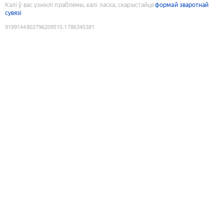
Калі ў вас узніклі праблемы, калі ласка, скарыстайце
формай зваротнай
сувязі
9199144802796209515
:
1786345381