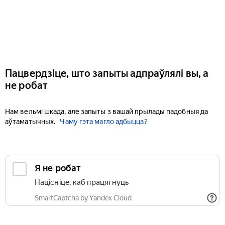
Пацвердзіце, што запыты адпраўлялі вы, а
не робат
Нам вельмі шкада, але запыты з вашай прылады падобныя да
аўтаматычных.
Чаму гэта магло адбыцца?
Я не робат
Націсніце, каб працягнуць
SmartCaptcha by Yandex Cloud