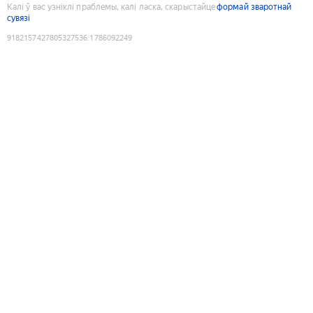
Калі ў вас узніклі праблемы, калі ласка, скарыстайце
формай зваротнай
сувязі
9182157427805327536
:
1786092249