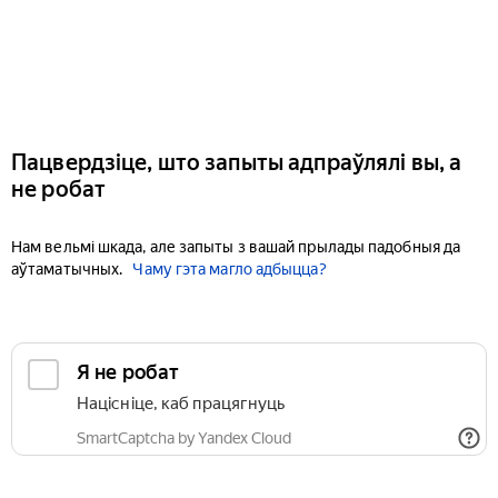
Пацвердзіце, што запыты адпраўлялі вы, а
не робат
Нам вельмі шкада, але запыты з вашай прылады падобныя да
аўтаматычных.
Чаму гэта магло адбыцца?
Я не робат
Націсніце, каб працягнуць
SmartCaptcha by Yandex Cloud