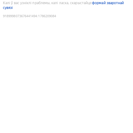
Калі ў вас узніклі праблемы, калі ласка, скарыстайце
формай зваротнай
сувязі
9189998073676441494
:
1786209084