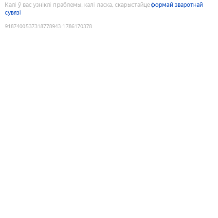
Калі ў вас узніклі праблемы, калі ласка, скарыстайце
формай зваротнай
сувязі
9187400537318778943
:
1786170378