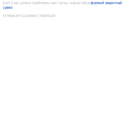
Калі ў вас узніклі праблемы, калі ласка, скарыстайце
формай зваротнай
сувязі
9178666397722266940
:
1786040229