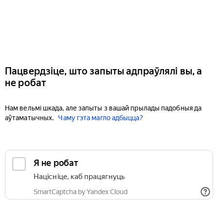
Пацвердзіце, што запыты адпраўлялі вы, а
не робат
Нам вельмі шкада, але запыты з вашай прылады падобныя да
аўтаматычных.
Чаму гэта магло адбыцца?
Я не робат
Націсніце, каб працягнуць
SmartCaptcha by Yandex Cloud