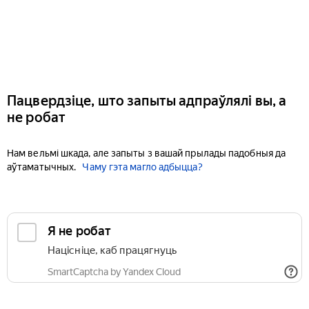
Пацвердзіце, што запыты адпраўлялі вы, а
не робат
Нам вельмі шкада, але запыты з вашай прылады падобныя да
аўтаматычных.
Чаму гэта магло адбыцца?
Я не робат
Націсніце, каб працягнуць
SmartCaptcha by Yandex Cloud