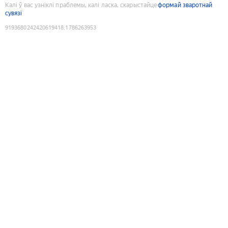
Калі ў вас узніклі праблемы, калі ласка, скарыстайце
формай зваротнай
сувязі
9193680242420619418
:
1786263953