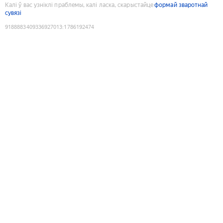
Калі ў вас узніклі праблемы, калі ласка, скарыстайце
формай зваротнай
сувязі
9188883409336927013
:
1786192474