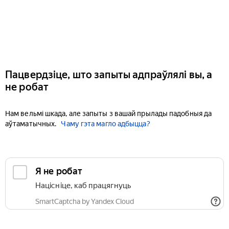
Пацвердзіце, што запыты адпраўлялі вы, а
не робат
Нам вельмі шкада, але запыты з вашай прылады падобныя да
аўтаматычных.
Чаму гэта магло адбыцца?
Я не робат
Націсніце, каб працягнуць
SmartCaptcha by Yandex Cloud