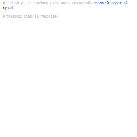
Калі ў вас узніклі праблемы, калі ласка, скарыстайце
формай зваротнай
сувязі
9176993022494263462
:
1786015294