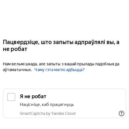
Пацвердзіце, што запыты адпраўлялі вы, а
не робат
Нам вельмі шкада, але запыты з вашай прылады падобныя да
аўтаматычных.
Чаму гэта магло адбыцца?
Я не робат
Націсніце, каб працягнуць
SmartCaptcha by Yandex Cloud