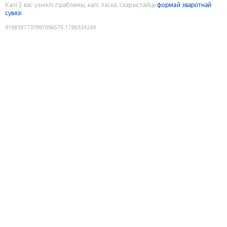
Калі ў вас узніклі праблемы, калі ласка, скарыстайце
формай зваротнай
сувязі
9198397737997896575
:
1786334249