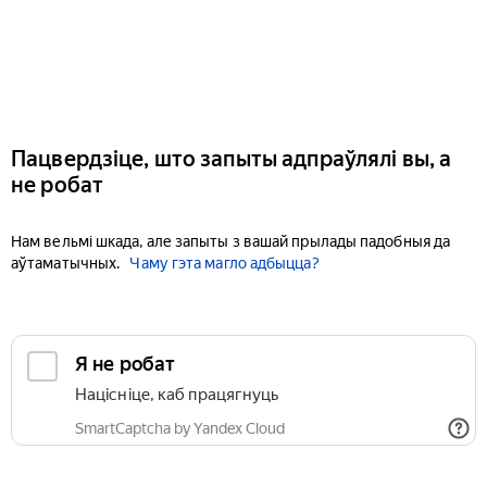
Пацвердзіце, што запыты адпраўлялі вы, а
не робат
Нам вельмі шкада, але запыты з вашай прылады падобныя да
аўтаматычных.
Чаму гэта магло адбыцца?
Я не робат
Націсніце, каб працягнуць
SmartCaptcha by Yandex Cloud