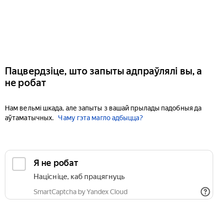
Пацвердзіце, што запыты адпраўлялі вы, а
не робат
Нам вельмі шкада, але запыты з вашай прылады падобныя да
аўтаматычных.
Чаму гэта магло адбыцца?
Я не робат
Націсніце, каб працягнуць
SmartCaptcha by Yandex Cloud