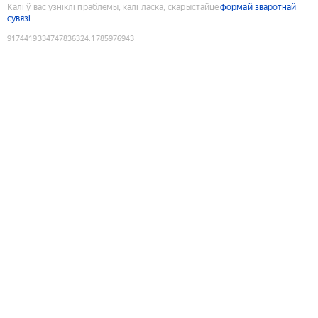
Калі ў вас узніклі праблемы, калі ласка, скарыстайце
формай зваротнай
сувязі
9174419334747836324
:
1785976943