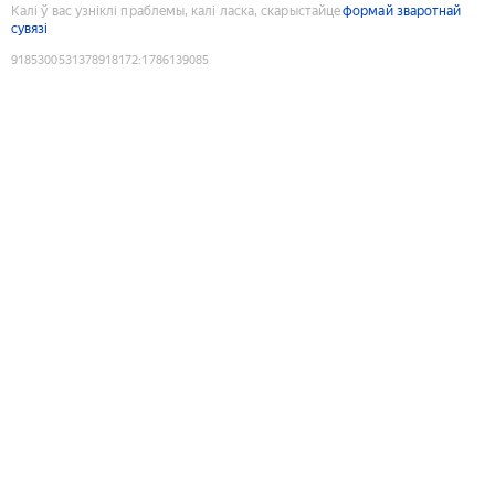
Калі ў вас узніклі праблемы, калі ласка, скарыстайце
формай зваротнай
сувязі
9185300531378918172
:
1786139085