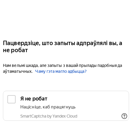
Пацвердзіце, што запыты адпраўлялі вы, а
не робат
Нам вельмі шкада, але запыты з вашай прылады падобныя да
аўтаматычных.
Чаму гэта магло адбыцца?
Я не робат
Націсніце, каб працягнуць
SmartCaptcha by Yandex Cloud