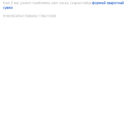
Калі ў вас узніклі праблемы, калі ласка, скарыстайце
формай зваротнай
сувязі
9190300405417688406
:
1786213589