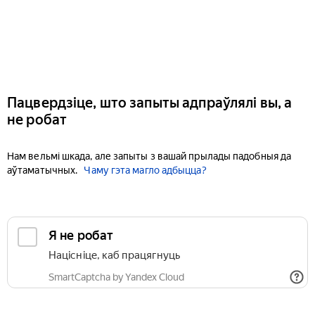
Пацвердзіце, што запыты адпраўлялі вы, а
не робат
Нам вельмі шкада, але запыты з вашай прылады падобныя да
аўтаматычных.
Чаму гэта магло адбыцца?
Я не робат
Націсніце, каб працягнуць
SmartCaptcha by Yandex Cloud