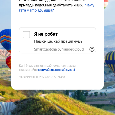
Нам вельмі шкада, але запыты з вашай
прылады падобныя да аўтаматычных.
Чаму
гэта магло адбыцца?
Я не робат
Націсніце, каб працягнуць
SmartCaptcha by Yandex Cloud
Калі ў вас узніклі праблемы, калі ласка,
скарыстайце
формай зваротнай сувязі
9174249900905265368
:
1785974418