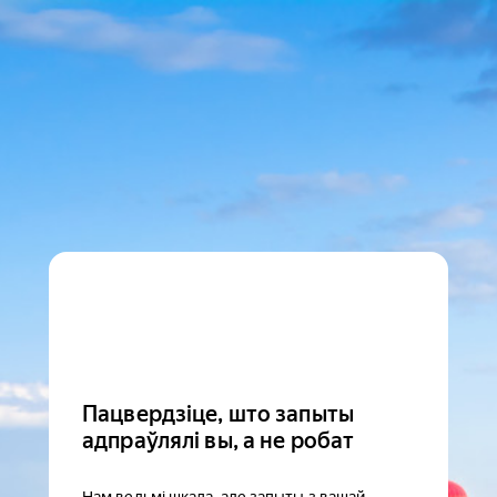
Пацвердзіце, што запыты
адпраўлялі вы, а не робат