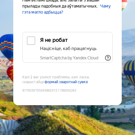
Нам вельмі шкада, але запыты з вашай
прылады падобныя да аўтаматычных.
Чаму
гэта магло адбыцца?
Я не робат
Націсніце, каб працягнуць
SmartCaptcha by Yandex Cloud
Калі ў вас узніклі праблемы, калі ласка,
скарыстайце
формай зваротнай сувязі
9179339755043860313
:
1786050263