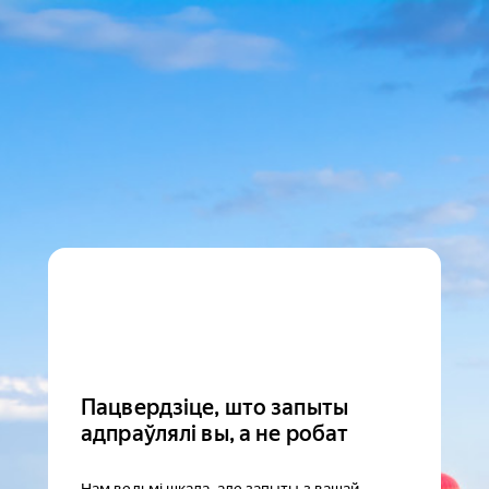
Пацвердзіце, што запыты
адпраўлялі вы, а не робат