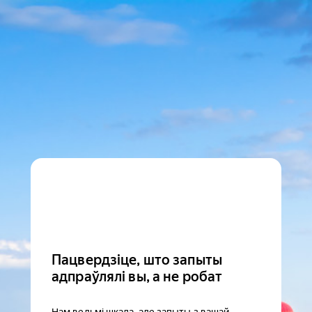
Пацвердзіце, што запыты
адпраўлялі вы, а не робат