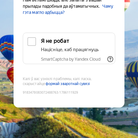
Нам вельмі шкада, але запыты з вашай
прылады падобныя да аўтаматычных.
Чаму
гэта магло адбыцца?
Я не робат
Націсніце, каб працягнуць
SmartCaptcha by Yandex Cloud
Калі ў вас узніклі праблемы, калі ласка,
скарыстайце
формай зваротнай сувязі
9183478083072488763
:
1786111929