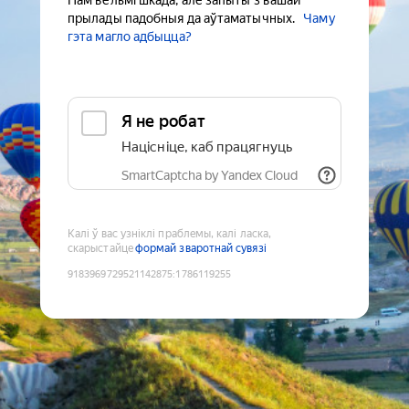
Нам вельмі шкада, але запыты з вашай
прылады падобныя да аўтаматычных.
Чаму
гэта магло адбыцца?
Я не робат
Націсніце, каб працягнуць
SmartCaptcha by Yandex Cloud
Калі ў вас узніклі праблемы, калі ласка,
скарыстайце
формай зваротнай сувязі
9183969729521142875
:
1786119255