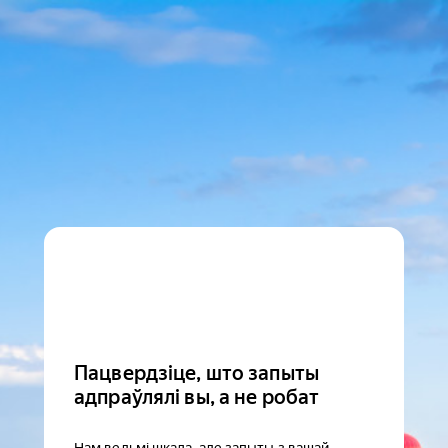
Пацвердзіце, што запыты
адпраўлялі вы, а не робат