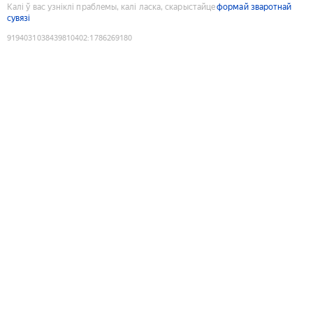
Калі ў вас узніклі праблемы, калі ласка, скарыстайце
формай зваротнай
сувязі
9194031038439810402
:
1786269180