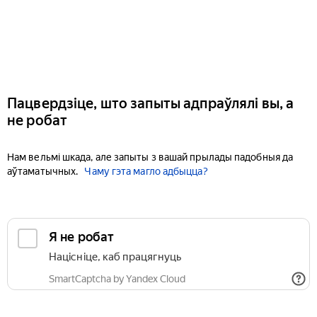
Пацвердзіце, што запыты адпраўлялі вы, а
не робат
Нам вельмі шкада, але запыты з вашай прылады падобныя да
аўтаматычных.
Чаму гэта магло адбыцца?
Я не робат
Націсніце, каб працягнуць
SmartCaptcha by Yandex Cloud