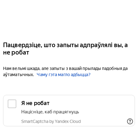
Пацвердзіце, што запыты адпраўлялі вы, а
не робат
Нам вельмі шкада, але запыты з вашай прылады падобныя да
аўтаматычных.
Чаму гэта магло адбыцца?
Я не робат
Націсніце, каб працягнуць
SmartCaptcha by Yandex Cloud