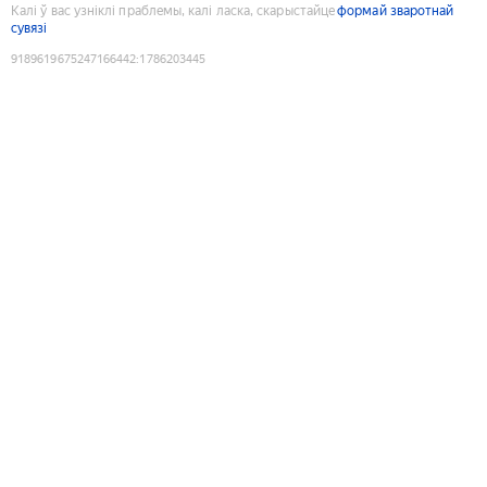
Калі ў вас узніклі праблемы, калі ласка, скарыстайце
формай зваротнай
сувязі
9189619675247166442
:
1786203445