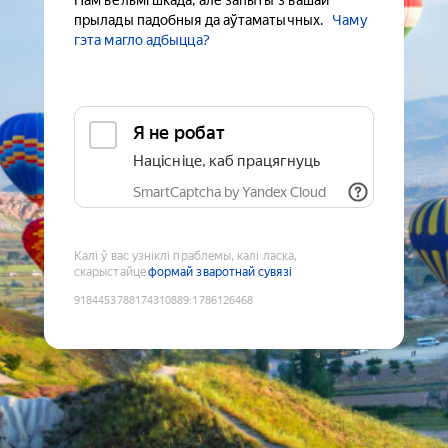
Нам вельмі шкада, але запыты з вашай
прылады падобныя да аўтаматычных.
Чаму
гэта магло адбыцца?
Я не робат
Націсніце, каб працягнуць
SmartCaptcha by Yandex Cloud
Калі ў вас узніклі праблемы, калі ласка,
скарыстайце
формай зваротнай сувязі
9184453788174310889
:
1786126468