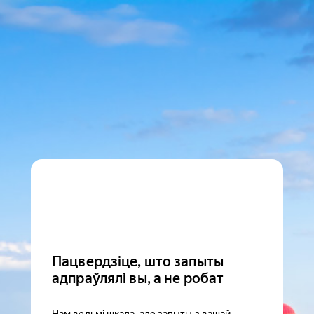
Пацвердзіце, што запыты
адпраўлялі вы, а не робат