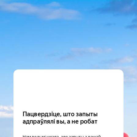
Пацвердзіце, што запыты
адпраўлялі вы, а не робат