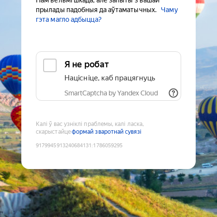
Нам вельмі шкада, але запыты з вашай
прылады падобныя да аўтаматычных.
Чаму
гэта магло адбыцца?
Я не робат
Націсніце, каб працягнуць
SmartCaptcha by Yandex Cloud
Калі ў вас узніклі праблемы, калі ласка,
скарыстайце
формай зваротнай сувязі
9179945913240684131
:
1786059295