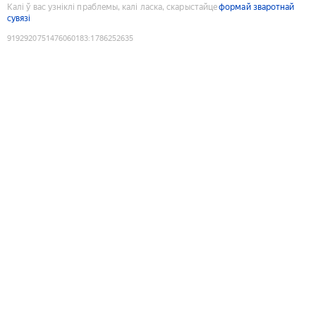
Калі ў вас узніклі праблемы, калі ласка, скарыстайце
формай зваротнай
сувязі
9192920751476060183
:
1786252635