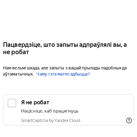
Пацвердзіце, што запыты адпраўлялі вы, а
не робат
Нам вельмі шкада, але запыты з вашай прылады падобныя да
аўтаматычных.
Чаму гэта магло адбыцца?
Я не робат
Націсніце, каб працягнуць
SmartCaptcha by Yandex Cloud