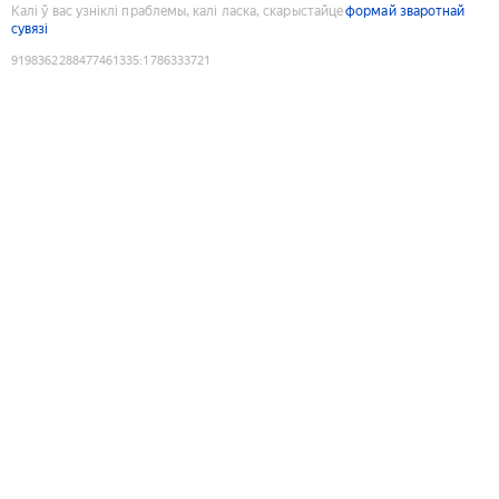
Калі ў вас узніклі праблемы, калі ласка, скарыстайце
формай зваротнай
сувязі
9198362288477461335
:
1786333721