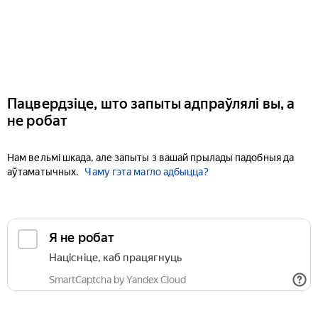
Пацвердзіце, што запыты адпраўлялі вы, а
не робат
Нам вельмі шкада, але запыты з вашай прылады падобныя да
аўтаматычных.
Чаму гэта магло адбыцца?
Я не робат
Націсніце, каб працягнуць
SmartCaptcha by Yandex Cloud