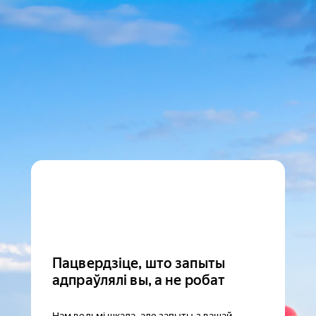
Пацвердзіце, што запыты
адпраўлялі вы, а не робат