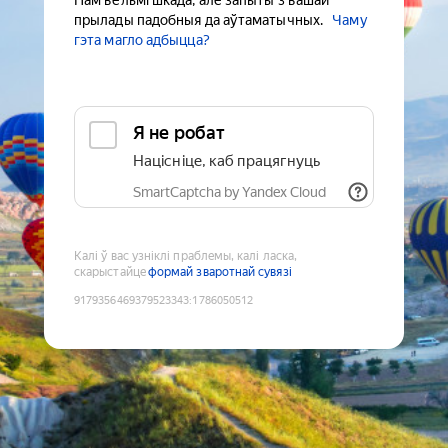
Нам вельмі шкада, але запыты з вашай
прылады падобныя да аўтаматычных.
Чаму
гэта магло адбыцца?
Я не робат
Націсніце, каб працягнуць
SmartCaptcha by Yandex Cloud
Калі ў вас узніклі праблемы, калі ласка,
скарыстайце
формай зваротнай сувязі
9179356469379523343
:
1786050512