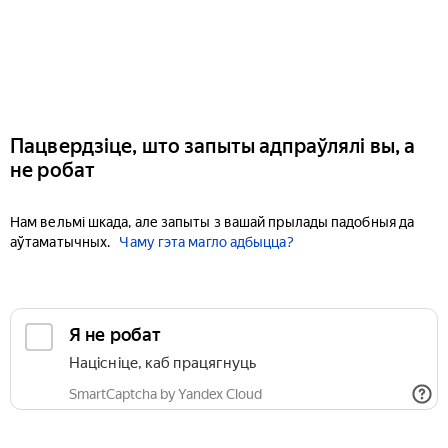
Пацвердзіце, што запыты адпраўлялі вы, а
не робат
Нам вельмі шкада, але запыты з вашай прылады падобныя да
аўтаматычных.
Чаму гэта магло адбыцца?
Я не робат
Націсніце, каб працягнуць
SmartCaptcha by Yandex Cloud