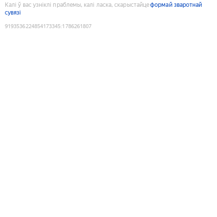
Калі ў вас узніклі праблемы, калі ласка, скарыстайце
формай зваротнай
сувязі
9193536224854173345
:
1786261807